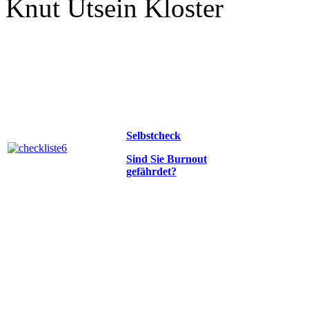
Knut Utsein Kloster
Selbstcheck
Sind Sie Burnout
gefährdet?
Aksoy-Burkert & Partner
Ri
Telefon: +49 6894 1 69 00 
Mobil: +49 172 681 36 60